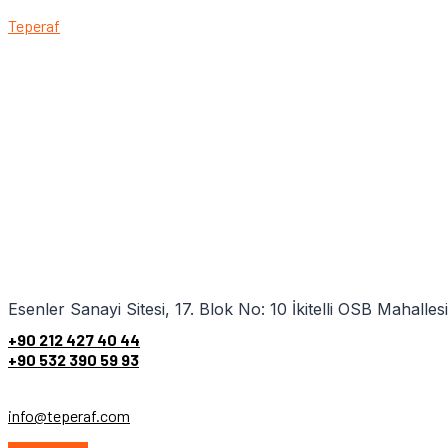
Teperaf
Esenler Sanayi Sitesi, 17. Blok No: 10 İkitelli OSB Mahalles
+90 212 427 40 44
+90 532 390 59 93
info@teperaf.com