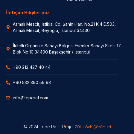
İletişim Bilgilerimiz
Asmalı Mescit, İstiklal Cd. Şahin Han. No.21 K.4 D.503,
Asmalı Mescit, Beyoğlu, İstanbul 34430
İkitelli Organize Sanayi Bölgesi Esenler Sanayi Sitesi 17.
Blok No:10 34490 Başakşehir / İstanbul
+90 212 427 40 44
+90 532 390 59 93
info@teperaf.com
© 2024 Tepe Raf – Proje:
ZOHİ Web Çözümleri