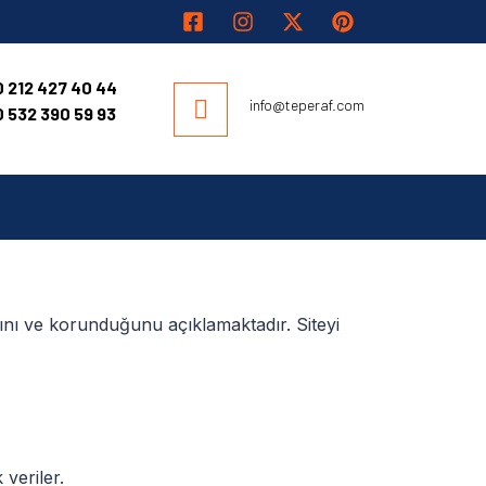
 212 427 40 44
info@teperaf.com
 532 390 59 93
dığını ve korunduğunu açıklamaktadır. Siteyi
 veriler.