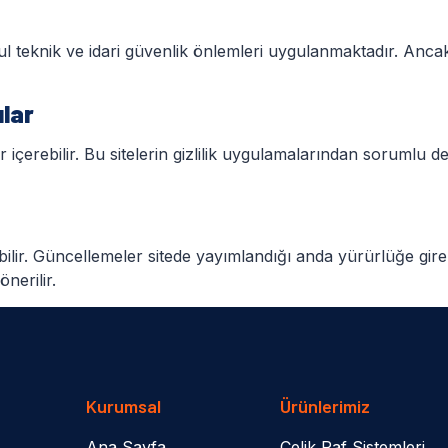
akul teknik ve idari güvenlik önlemleri uygulanmaktadır. Ancak
ılar
çerebilir. Bu sitelerin gizlilik uygulamalarından sorumlu değiliz
ilir. Güncellemeler sitede yayımlandığı anda yürürlüğe gire
nerilir.
Kurumsal
Ürünlerimiz
Ana Sayfa
Çelik Raf Sistemleri