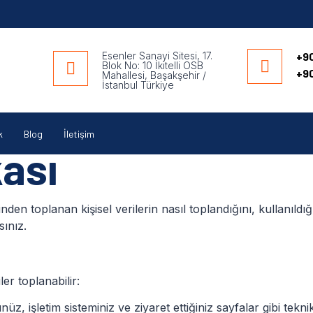
Esenler Sanayi Sitesi, 17.
+90
Blok No: 10 İkitelli OSB
+90
Mahallesi, Başakşehir /
İstanbul Türkiye
k
Blog
İletişim
kası
rinden toplanan kişisel verilerin nasıl toplandığını, kullanıl
sınız.
ler toplanabilir:
nüz, işletim sisteminiz ve ziyaret ettiğiniz sayfalar gibi teknik