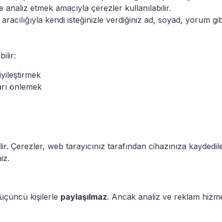
e analiz etmek amacıyla çerezler kullanılabilir.
racılığıyla kendi isteğinizle verdiğiniz ad, soyad, yorum gibi
ilir:
iyileştirmek
arı önlemek
ilir. Çerezler, web tarayıcınız tarafından cihazınıza kaydedil
iz.
 üçüncü kişilerle
paylaşılmaz
. Ancak analiz ve reklam hizmetl