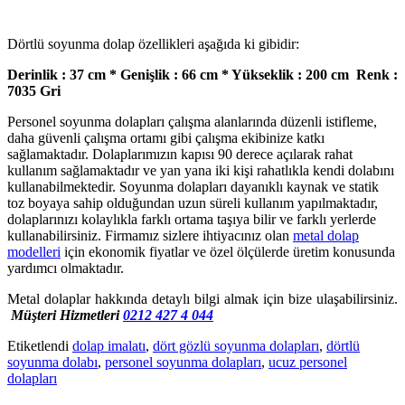
Dörtlü soyunma dolap özellikleri aşağıda ki gibidir:
Derinlik : 37 cm * Genişlik : 66 cm * Yükseklik : 200 cm Renk :
7035 Gri
Personel soyunma dolapları çalışma alanlarında düzenli istifleme,
daha güvenli çalışma ortamı gibi çalışma ekibinize katkı
sağlamaktadır. Dolaplarımızın kapısı 90 derece açılarak rahat
kullanım sağlamaktadır ve yan yana iki kişi rahatlıkla kendi dolabını
kullanabilmektedir. Soyunma dolapları dayanıklı kaynak ve statik
toz boyaya sahip olduğundan uzun süreli kullanım yapılmaktadır,
dolaplarınızı kolaylıkla farklı ortama taşıya bilir ve farklı yerlerde
kullanabilirsiniz. Firmamız sizlere ihtiyacınız olan
metal dolap
modelleri
için ekonomik fiyatlar ve özel ölçülerde üretim konusunda
yardımcı olmaktadır.
Metal dolaplar hakkında detaylı bilgi almak için bize ulaşabilirsiniz.
Müşteri Hizmetleri
0212 427 4 044
Etiketlendi
dolap imalatı
,
dört gözlü soyunma dolapları
,
dörtlü
soyunma dolabı
,
personel soyunma dolapları
,
ucuz personel
dolapları