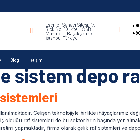
Esenler Sanayi Sitesi, 17.
+90
Blok No: 10 İkitelli OSB
+90
Mahallesi, Başakşehir /
İstanbul Türkiye
k
Blog
İletişim
 sistem depo ra
 sistemleri
lanılmaktadır. Gelişen teknolojiyle birlikte ihtiyaçlarımız
miş olduğu raf sistemleri de bu sektörlerin başında yer a
üretimi yapmaktadır, firma olarak çelik raf sistemleri ve de