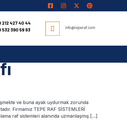
 212 427 40 44
info@teperaf.com
 532 390 59 93
fı
 değişmekte ve buna ayak uydurmak zorunda
lmaktadır. Firmamız TEPE RAF SİSTEMLERİ
polama raf sistemleri alanında uzmanlaşmış […]