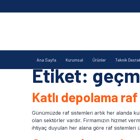
Ana Sayfa
Kurumsal
Ürünler
Teknik Deste
Etiket:
geçme
Katlı depolama raf
Günümüzde raf sistemleri artık her alanda kul
olan sektörler vardır. Firmamızın hizmet ver
ihtiyaç duyulan her alana göre raf sistemleri 