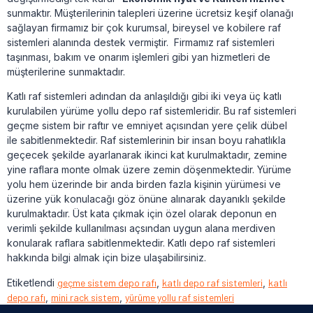
sunmaktır. Müşterilerinin talepleri üzerine ücretsiz keşif olanağı
sağlayan firmamız bir çok kurumsal, bireysel ve kobilere raf
sistemleri alanında destek vermiştir. Firmamız raf sistemleri
taşınması, bakım ve onarım işlemleri gibi yan hizmetleri de
müşterilerine sunmaktadır.
Katlı raf sistemleri adından da anlaşıldığı gibi iki veya üç katlı
kurulabilen yürüme yollu depo raf sistemleridir. Bu raf sistemleri
geçme sistem bir raftır ve emniyet açısından yere çelik dübel
ile sabitlenmektedir. Raf sistemlerinin bir insan boyu rahatlıkla
geçecek şekilde ayarlanarak ikinci kat kurulmaktadır, zemine
yine raflara monte olmak üzere zemin döşenmektedir. Yürüme
yolu hem üzerinde bir anda birden fazla kişinin yürümesi ve
üzerine yük konulacağı göz önüne alınarak dayanıklı şekilde
kurulmaktadır. Üst kata çıkmak için özel olarak deponun en
verimli şekilde kullanılması açsından uygun alana merdiven
konularak raflara sabitlenmektedir. Katlı depo raf sistemleri
hakkında bilgi almak için bize ulaşabilirsiniz.
Etiketlendi
geçme sistem depo rafı
,
katlı depo raf sistemleri
,
katlı
depo rafı
,
mini rack sistem
,
yürüme yollu raf sistemleri