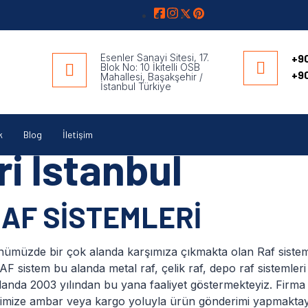
Esenler Sanayi Sitesi, 17.
+90
Blok No: 10 İkitelli OSB
+90
Mahallesi, Başakşehir /
İstanbul Türkiye
k
Blog
İletişim
i İstanbul
AF SİSTEMLERİ
ümüzde bir çok alanda karşımıza çıkmakta olan Raf sistemle
 sistem bu alanda metal raf, çelik raf, depo raf sistemler
landa 2003 yılından bu yana faaliyet göstermekteyiz. Firma
imize ambar veya kargo yoluyla ürün gönderimi yapmaktayı