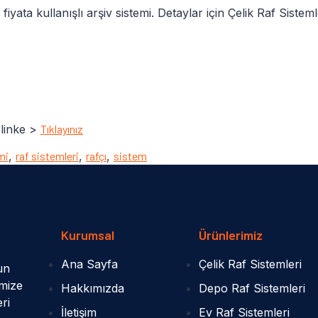
ata kullanışlı arşiv sistemi. Detaylar için Çelik Raf Sisteml
 linke >
Tıklayınız
mi
,
raf sistemleri
,
rafçı
,
sistem
Kurumsal
Ürünlerimiz
Ana Sayfa
Çelik Raf Sistemleri
un
imize
Hakkımızda
Depo Raf Sistemleri
eri
İletişim
Ev Raf Sistemleri