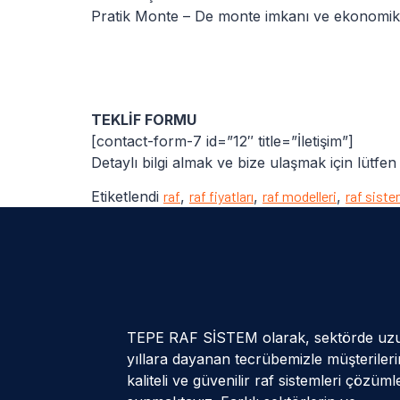
Pratik Monte – De monte imkanı ve ekonomik fiy
TEKLİF FORMU
[contact-form-7 id=”12″ title=”İletişim”]
Detaylı bilgi almak ve bize ulaşmak için lütfen
Etiketlendi
raf
,
raf fiyatları
,
raf modelleri
,
raf siste
TEPE RAF SİSTEM olarak, sektörde uz
yıllara dayanan tecrübemizle müşteriler
kaliteli ve güvenilir raf sistemleri çözüml