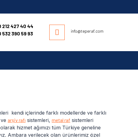
 212 427 40 44
info@teperaf.com
 532 390 59 93
ri kendi içlerinde farklı modellerde ve farklı
i ve
arşiv rafı
sistemleri,
metal raf
sistemleri
 olarak hizmet ağımızı tüm Türkiye geneline
z. Ambara verilecek olan ürünlerimiz özel