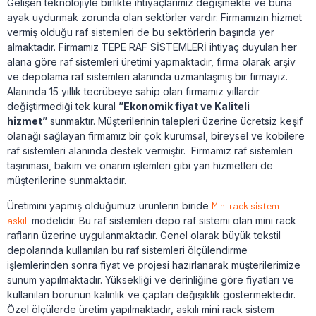
Gelişen teknolojiyle birlikte ihtiyaçlarımız değişmekte ve buna
ayak uydurmak zorunda olan sektörler vardır. Firmamızın hizmet
vermiş olduğu raf sistemleri de bu sektörlerin başında yer
almaktadır. Firmamız TEPE RAF SİSTEMLERİ ihtiyaç duyulan her
alana göre raf sistemleri üretimi yapmaktadır, firma olarak arşiv
ve depolama raf sistemleri alanında uzmanlaşmış bir firmayız.
Alanında 15 yıllık tecrübeye sahip olan firmamız yıllardır
değiştirmediği tek kural
”Ekonomik fiyat ve Kaliteli
hizmet”
sunmaktır. Müşterilerinin talepleri üzerine ücretsiz keşif
olanağı sağlayan firmamız bir çok kurumsal, bireysel ve kobilere
raf sistemleri alanında destek vermiştir. Firmamız raf sistemleri
taşınması, bakım ve onarım işlemleri gibi yan hizmetleri de
müşterilerine sunmaktadır.
Üretimini yapmış olduğumuz ürünlerin biride
Mini rack sistem
askılı
modelidir. Bu raf sistemleri depo raf sistemi olan mini rack
rafların üzerine uygulanmaktadır. Genel olarak büyük tekstil
depolarında kullanılan bu raf sistemleri ölçülendirme
işlemlerinden sonra fiyat ve projesi hazırlanarak müşterilerimize
sunum yapılmaktadır. Yüksekliği ve derinliğine göre fiyatları ve
kullanılan borunun kalınlık ve çapları değişiklik göstermektedir.
Özel ölçülerde üretim yapılmaktadır, askılı mini rack sistem